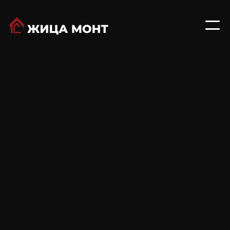
Solarpan® Plus House е иновативно
покривно решение дизајнирано за
беспрекорна интеграција на
фотоволтаични модули на резиденцијални
згради. Овозможувајќи инсталација без