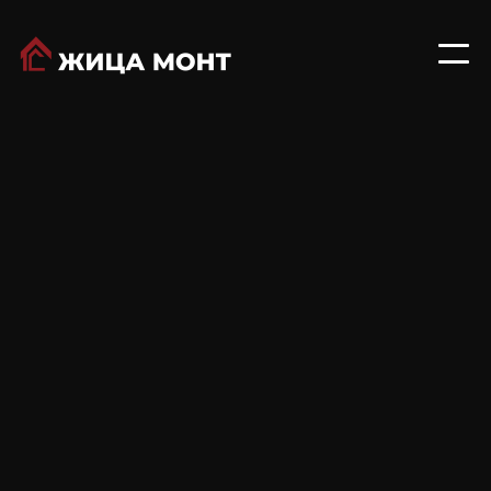
Isopar® Frigo Elegant е идеален
изолационен панел за конструкција на
самоподдржувачки ладилници и разладни
магацини, комбинирајќи супериорна
термичка изолација со скриено
прицврстување за чист естетски изглед.