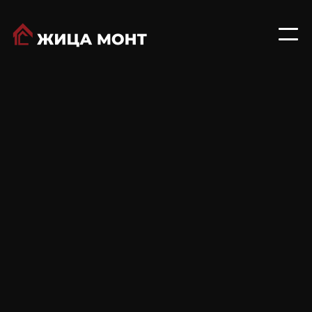
Solarpan® Plus е иновативен покривен
панелен систем кој го поедноставува
поставувањето на фотоволтаични модули
без потреба од дупчење или
дополнителни носечки структури. Нудејќи
лесно и економично решение, вклучува