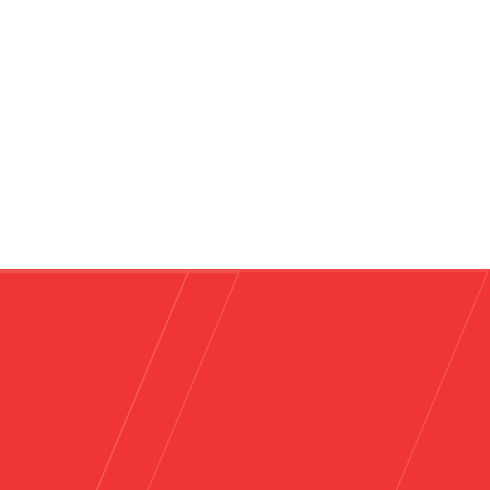
архитектонска убавина со модуларна
практичност.
Повеќе
