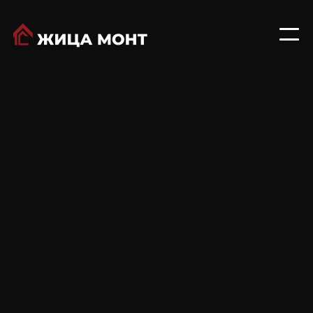
TTcoppo® 1 е изолационен кровен панел
идеален за станбени згради кои бараат
традиционален изглед на ќерамида без
компромис со модерните стандарди за
изолација. Совршен за историски градски
центри и во согласност со регулативите за
пејзаж, тој комбинира класична естетика со